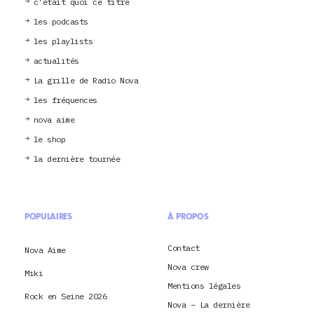
c’était quoi ce titre
les podcasts
les playlists
actualités
La grille de Radio Nova
les fréquences
nova aime
le shop
la dernière tournée
POPULAIRES
À PROPOS
Contact
Nova Aime
Nova crew
Miki
Mentions légales
Rock en Seine 2026
Nova – La dernière