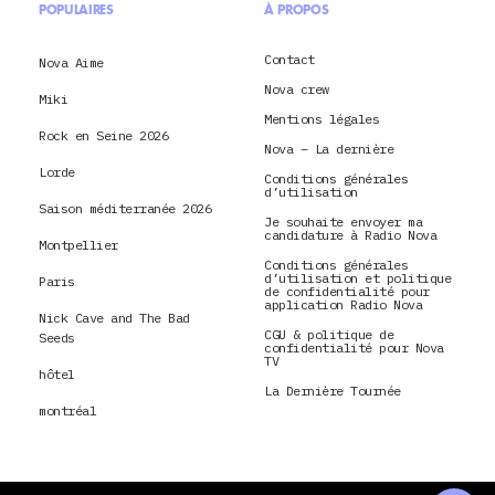
POPULAIRES
À PROPOS
Contact
Nova Aime
Nova crew
Miki
Mentions légales
Rock en Seine 2026
Nova – La dernière
Lorde
Conditions générales
d’utilisation
Saison méditerranée 2026
Je souhaite envoyer ma
candidature à Radio Nova
Montpellier
Conditions générales
d’utilisation et politique
Paris
de confidentialité pour
application Radio Nova
Nick Cave and The Bad
CGU & politique de
Seeds
confidentialité pour Nova
TV
hôtel
La Dernière Tournée
montréal