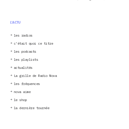
L'ACTU
les radios
c’était quoi ce titre
les podcasts
les playlists
actualités
La grille de Radio Nova
les fréquences
nova aime
le shop
la dernière tournée