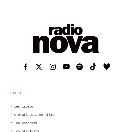
L'ACTU
les radios
c’était quoi ce titre
les podcasts
les playlists