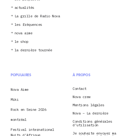
actualités
La grille de Radio Nova
les fréquences
nova aime
le shop
la dernière tournée
POPULAIRES
À PROPOS
Contact
Nova Aime
Nova crew
Miki
Mentions légales
Rock en Seine 2026
Nova – La dernière
montréal
Conditions générales
d’utilisation
Festival international
Je souhaite envoyer ma
Nuits d’Afrique