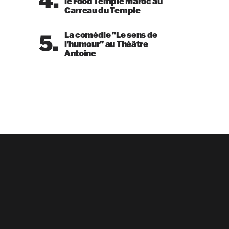
le Food Temple Maroc au
Carreau du Temple
5.
La comédie "Le sens de
l'humour" au Théâtre
Antoine