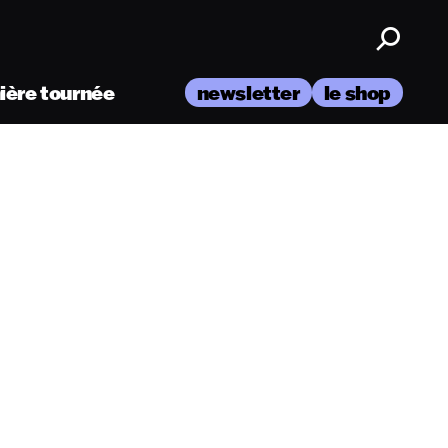
nière tournée
newsletter
le shop