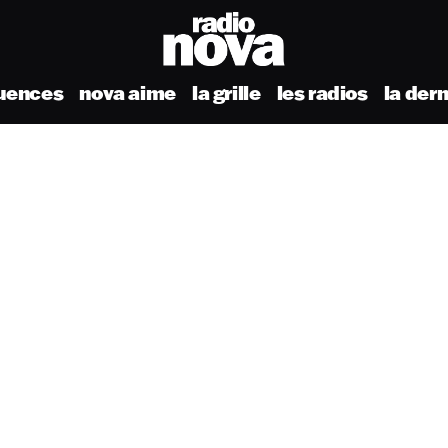
uences
nova aime
la grille
les radios
la der