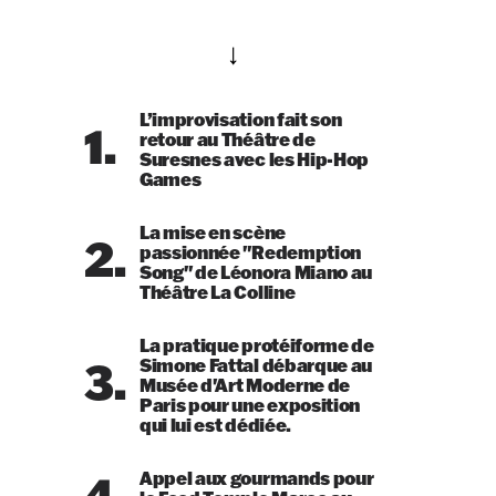
Les plus lus
L’improvisation fait son
1.
retour au Théâtre de
Suresnes avec les Hip-Hop
Games
La mise en scène
2.
passionnée "Redemption
Song" de Léonora Miano au
Théâtre La Colline
La pratique protéiforme de
3.
Simone Fattal débarque au
Musée d'Art Moderne de
Paris pour une exposition
qui lui est dédiée.
4.
Appel aux gourmands pour