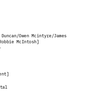
 Duncan/Owen Mcintyre/James
Robbie McIntosh]
-
ent]
tal