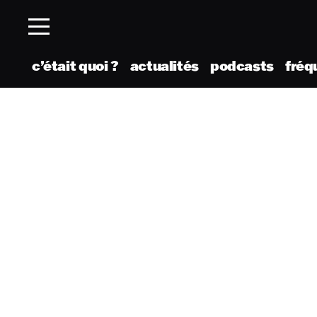
c’était quoi ?
actualités
podcasts
fréq