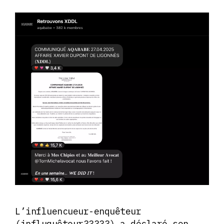
L’influencueur-enquêteur
(influquêteur?????) a déclaré son