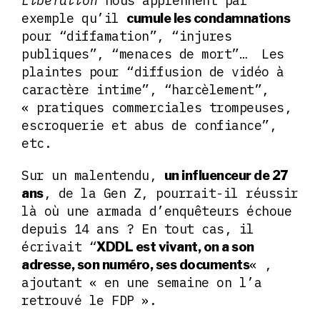
Libération
nous apprennent par
exemple qu’il
cumule les condamnations
pour “diffamation”, “injures
publiques”, “menaces de mort”… Les
plaintes pour “diffusion de vidéo à
caractère intime”, “harcèlement”,
« pratiques commerciales trompeuses,
escroquerie et abus de confiance”,
etc.
Sur un malentendu,
un influenceur de 27
, de la Gen Z, pourrait-il réussir
ans
là où une armada d’enquêteurs échoue
depuis 14 ans ? En tout cas, il
écrivait “
XDDL est vivant, on a son
« ,
adresse, son numéro, ses documents
ajoutant « en une semaine on l’a
retrouvé le FDP ».