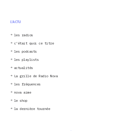
L'ACTU
les radios
c’était quoi ce titre
les podcasts
les playlists
actualités
La grille de Radio Nova
les fréquences
nova aime
le shop
la dernière tournée