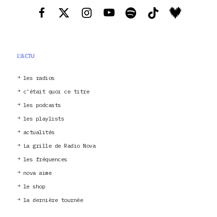
L'ACTU
les radios
c’était quoi ce titre
les podcasts
les playlists
actualités
La grille de Radio Nova
les fréquences
nova aime
le shop
la dernière tournée