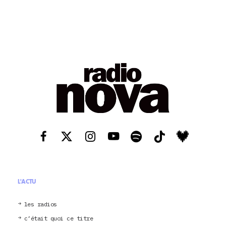
L'ACTU
les radios
c’était quoi ce titre