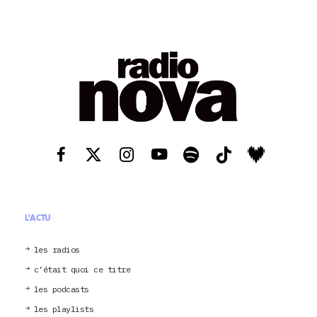
L'ACTU
les radios
c’était quoi ce titre
les podcasts
les playlists