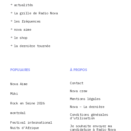
actualités
La grille de Radio Nova
les fréquences
nova aime
le shop
la dernière tournée
POPULAIRES
À PROPOS
Contact
Nova Aime
Nova crew
Miki
Mentions légales
Rock en Seine 2026
Nova – La dernière
montréal
Conditions générales
d’utilisation
Festival international
Je souhaite envoyer ma
Nuits d’Afrique
candidature à Radio Nova