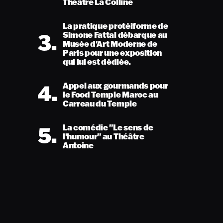
Théâtre La Colline
La pratique protéiforme de
3.
Simone Fattal débarque au
Musée d'Art Moderne de
Paris pour une exposition
qui lui est dédiée.
4.
Appel aux gourmands pour
le Food Temple Maroc au
Carreau du Temple
5.
La comédie "Le sens de
l'humour" au Théâtre
Antoine