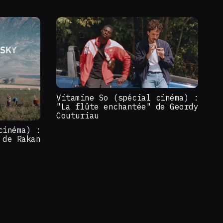
Vitamine So (spécial cinéma) :
"La flûte enchantée" de Geordy
Couturiau
cinéma) :
 de Rakan