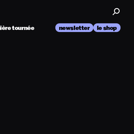
nière tournée
newsletter
le shop