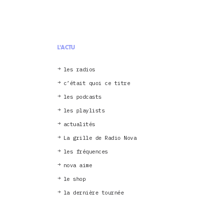
L'ACTU
les radios
c’était quoi ce titre
les podcasts
les playlists
actualités
La grille de Radio Nova
les fréquences
nova aime
le shop
la dernière tournée