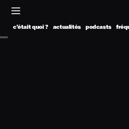
c’était quoi ?
actualités
podcasts
fréq