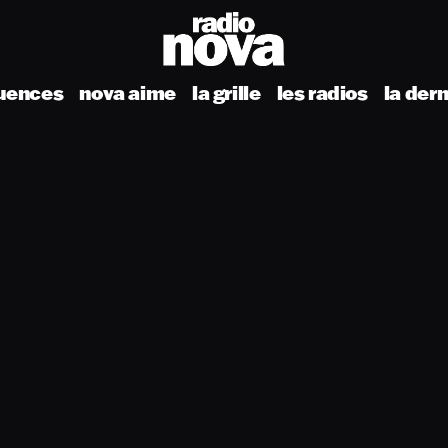
uences
nova aime
la grille
les radios
la der