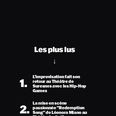
Les plus lus
L’improvisation fait son
1.
retour au Théâtre de
Suresnes avec les Hip-Hop
Games
La mise en scène
2.
passionnée "Redemption
Song" de Léonora Miano au