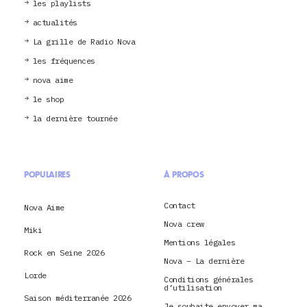
les playlists
actualités
La grille de Radio Nova
les fréquences
nova aime
le shop
la dernière tournée
POPULAIRES
À PROPOS
Contact
Nova Aime
Nova crew
Miki
Mentions légales
Rock en Seine 2026
Nova – La dernière
Lorde
Conditions générales
d’utilisation
Saison méditerranée 2026
Je souhaite envoyer ma