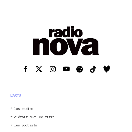
L'ACTU
les radios
c’était quoi ce titre
les podcasts