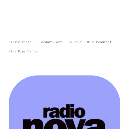
Claire Chazal
Edouard Baer
Le Réveil D'un Monument
Plus Près De Toi