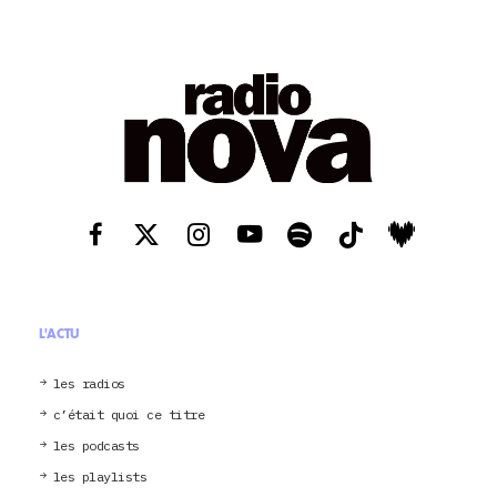
L'ACTU
les radios
c’était quoi ce titre
les podcasts
les playlists