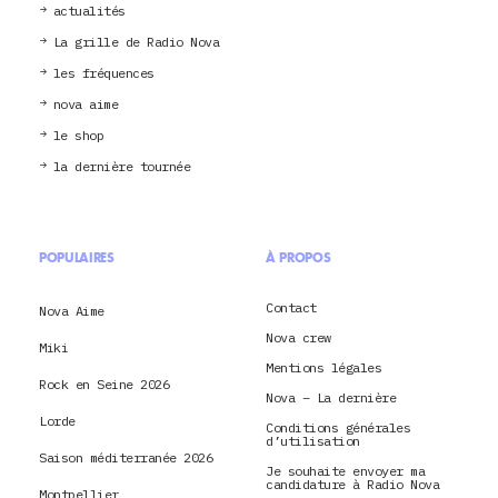
actualités
La grille de Radio Nova
les fréquences
nova aime
le shop
la dernière tournée
POPULAIRES
À PROPOS
Contact
Nova Aime
Nova crew
Miki
Mentions légales
Rock en Seine 2026
Nova – La dernière
Lorde
Conditions générales
d’utilisation
Saison méditerranée 2026
Je souhaite envoyer ma
candidature à Radio Nova
Montpellier