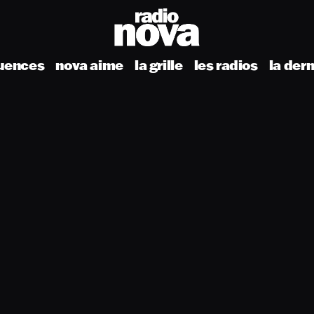
uences
nova aime
la grille
les radios
la der