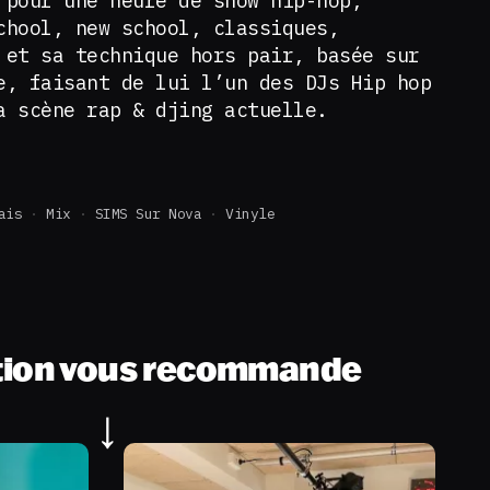
 pour une heure de show hip-hop,
chool, new school, classiques,
 et sa technique hors pair, basée sur
e, faisant de lui l’un des DJs Hip hop
la scène rap & djing actuelle.
ais
Mix
SIMS Sur Nova
Vinyle
tion vous recommande