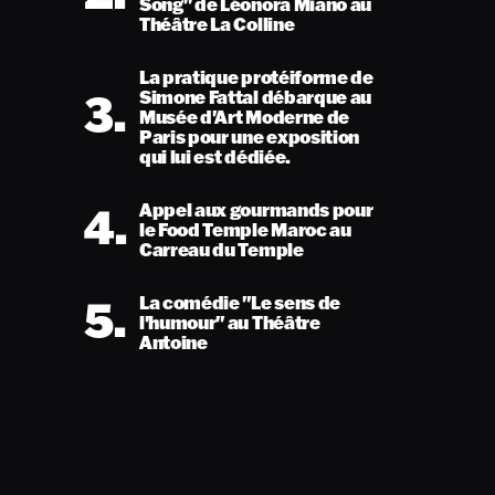
Song" de Léonora Miano au
Théâtre La Colline
La pratique protéiforme de
3.
Simone Fattal débarque au
Musée d'Art Moderne de
Paris pour une exposition
qui lui est dédiée.
4.
Appel aux gourmands pour
le Food Temple Maroc au
Carreau du Temple
5.
La comédie "Le sens de
l'humour" au Théâtre
Antoine