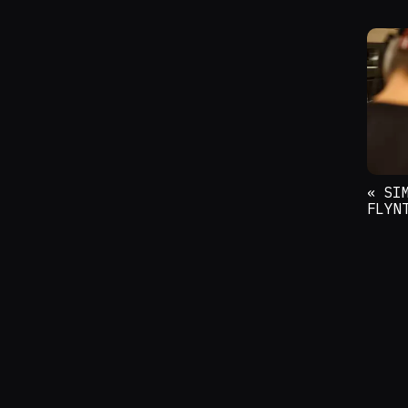
« SI
FLYN