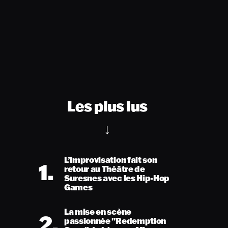
Les plus lus
L’improvisation fait son
1.
retour au Théâtre de
Suresnes avec les Hip-Hop
Games
La mise en scène
2.
passionnée "Redemption