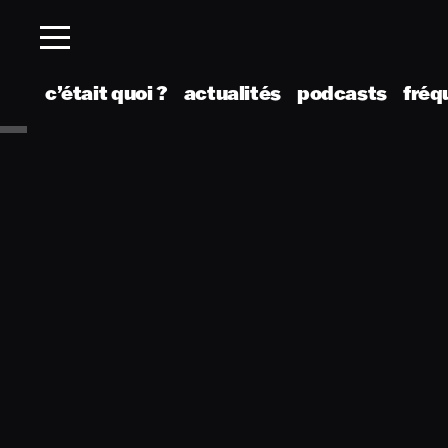
c’était quoi ?
actualités
podcasts
fréq