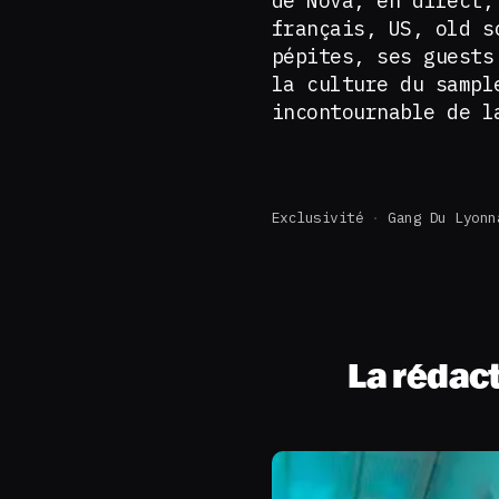
de Nova, en direct,
français, US, old s
pépites, ses guests
la culture du sampl
incontournable de 
Exclusivité
Gang Du Lyonn
La rédac