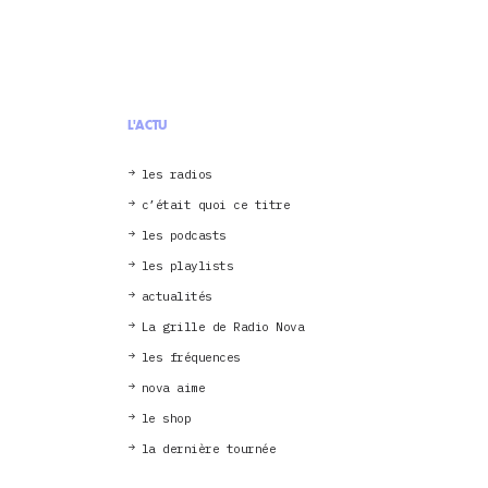
L'ACTU
les radios
c’était quoi ce titre
les podcasts
les playlists
actualités
La grille de Radio Nova
les fréquences
nova aime
le shop
la dernière tournée