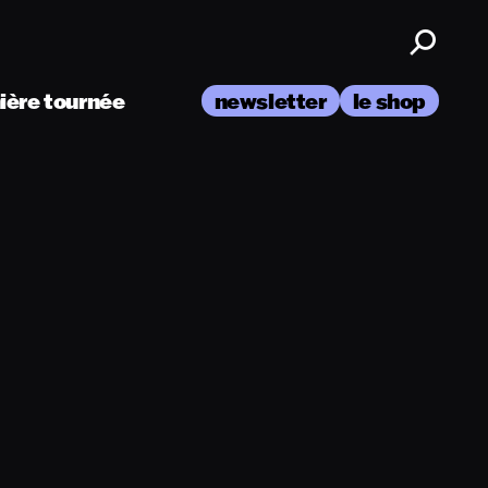
nière tournée
newsletter
le shop