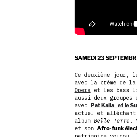
SAMEDI 23 SEPTEMBR
Ce deuxième jour, 
avec la crème de l
Opera
et les bass l
aussi deux groupes
avec
Pat Kalla
et le S
actuel et alléchant
album
Belle Terre
. 
et son
Afro-funk élec
patrimoine voudou, 