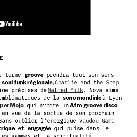
E
le terme
prendra tout son sens
groove
a
Charlie and the Soap
soul funk régionale,
ine précises de
Malted Milk
. Nova aime
 emblématiques de la
à Lyon
sono mondiale
qui arbore un
uper Mojo
Afro groove disco
 en vue de la sortie de son prochain
Sans oublier l’énergique
Vaudou Game
et
qui puise dans le
trique
engagée
les gammes et la spiritualité