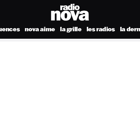
uences
nova aime
la grille
les radios
la der