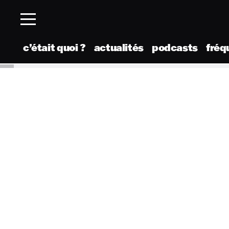
c’était quoi ?
actualités
podcasts
fréq