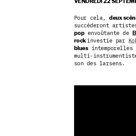
VENDREDI 22 SEPTEM
Pour cela,
deux scèn
succéderont artiste
envoûtante de
pop
B
investie par
Ko
rock
intemporelles 
blues
multi-instrumentist
son des larsens.