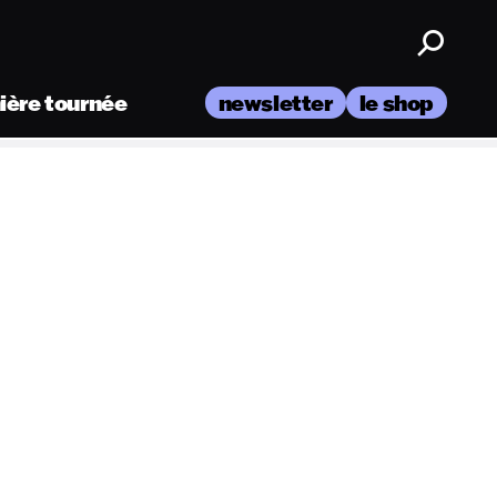
nière tournée
newsletter
le shop