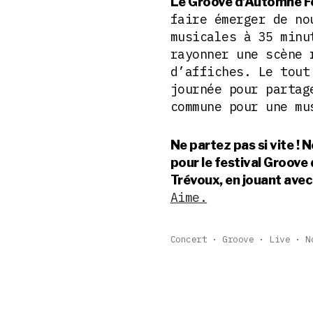
Le Groove d’Automne Fe
faire émerger de no
musicales à 35 min
rayonner une scène 
d’affiches. Le tou
journée pour partag
commune pour une mu
Ne partez pas si vite ! N
pour le festival Groov
Trévoux, en jouant avec
Aime.
Concert
Groove
Live
N