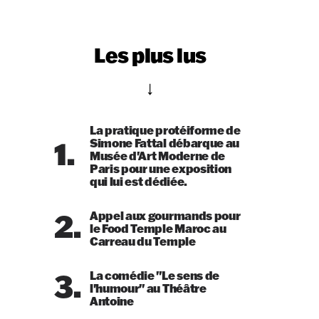
Les plus lus
La pratique protéiforme de
1.
Simone Fattal débarque au
Musée d'Art Moderne de
Paris pour une exposition
qui lui est dédiée.
2.
Appel aux gourmands pour
le Food Temple Maroc au
Carreau du Temple
3.
La comédie "Le sens de
l'humour" au Théâtre
Antoine