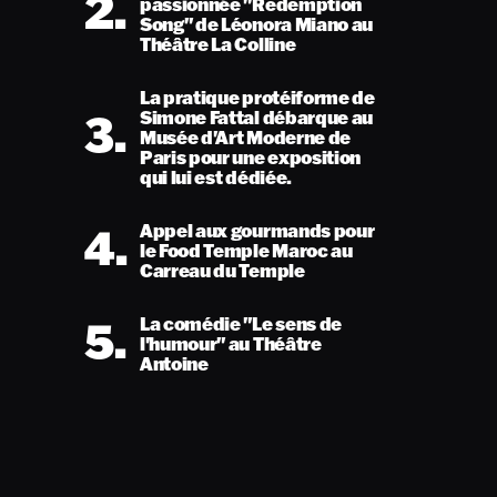
2.
passionnée "Redemption
Song" de Léonora Miano au
Théâtre La Colline
La pratique protéiforme de
3.
Simone Fattal débarque au
Musée d'Art Moderne de
Paris pour une exposition
qui lui est dédiée.
4.
Appel aux gourmands pour
le Food Temple Maroc au
Carreau du Temple
5.
La comédie "Le sens de
l'humour" au Théâtre
Antoine