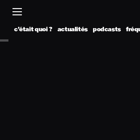
c’était quoi ?
actualités
podcasts
fréq