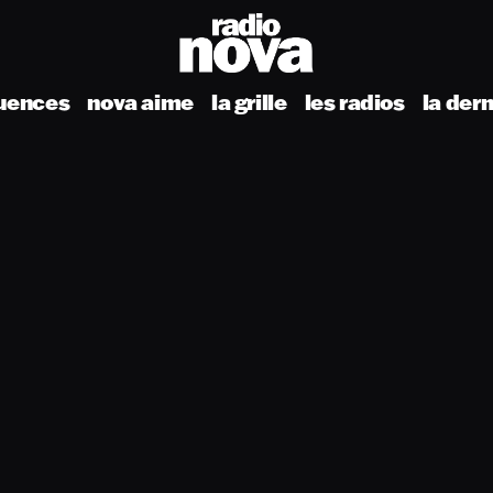
uences
nova aime
la grille
les radios
la der