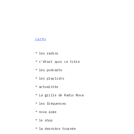
L'ACTU
les radios
c’était quoi ce titre
les podcasts
les playlists
actualités
La grille de Radio Nova
les fréquences
nova aime
le shop
la dernière tournée