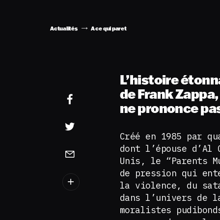
Actualités
A ce qui paret
L’histoire éton
de Frank Zappa, 
ne prononce p
Créé en 1985 par qu
dont l’épouse d’Al 
Unis, le “Parents M
de pression qui ent
la violence, du sat
dans l’univers de l
moralistes pudibond