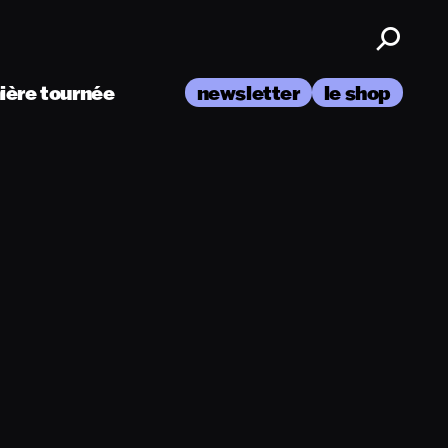
nière tournée
newsletter
le shop