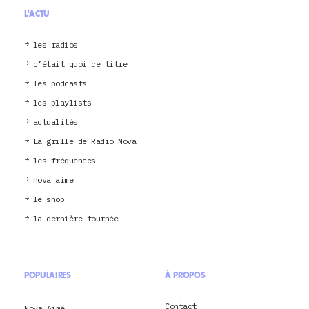
L'ACTU
les radios
c’était quoi ce titre
les podcasts
les playlists
actualités
La grille de Radio Nova
les fréquences
nova aime
le shop
la dernière tournée
POPULAIRES
À PROPOS
Contact
Nova Aime