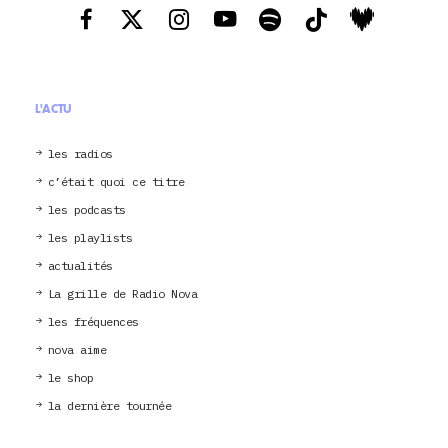
L'ACTU
les radios
c’était quoi ce titre
les podcasts
les playlists
actualités
La grille de Radio Nova
les fréquences
nova aime
le shop
la dernière tournée