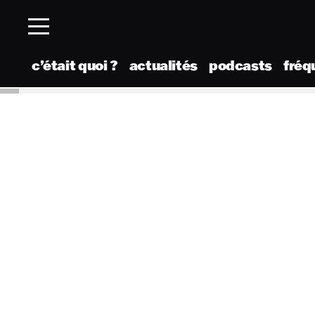
c’était quoi ?
actualités
podcasts
fréq