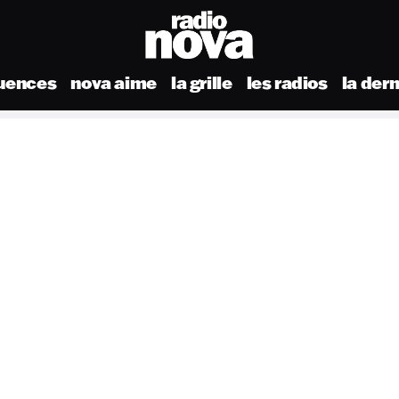
uences
nova aime
la grille
les radios
la der