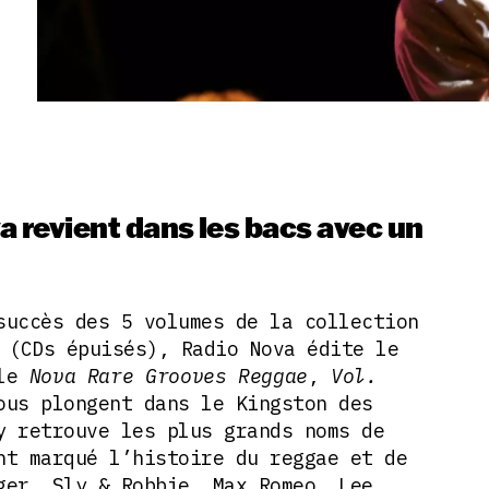
va revient dans les bacs avec un
succès des 5 volumes de la collection
 (CDs épuisés), Radio Nova édite le
yle
Nova Rare Grooves Reggae
,
Vol.
ous plongent dans le Kingston des
y retrouve les plus grands noms de
nt marqué l’histoire du reggae et de
ger, Sly & Robbie, Max Romeo, Lee