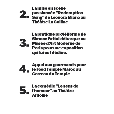
La mise en scène
2.
passionnée "Redemption
Song" de Léonora Miano au
Théâtre La Colline
La pratique protéiforme de
3.
Simone Fattal débarque au
Musée d'Art Moderne de
Paris pour une exposition
qui lui est dédiée.
4.
Appel aux gourmands pour
le Food Temple Maroc au
Carreau du Temple
5.
La comédie "Le sens de
l'humour" au Théâtre
Antoine