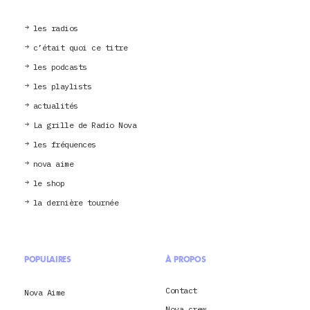
les radios
c’était quoi ce titre
les podcasts
les playlists
actualités
La grille de Radio Nova
les fréquences
nova aime
le shop
la dernière tournée
POPULAIRES
À PROPOS
Contact
Nova Aime
Nova crew