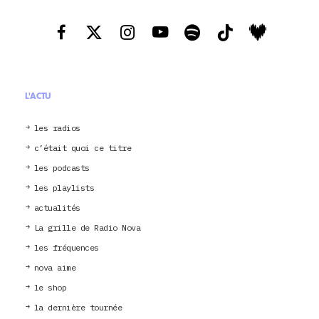
L'ACTU
les radios
c’était quoi ce titre
les podcasts
les playlists
actualités
La grille de Radio Nova
les fréquences
nova aime
le shop
la dernière tournée