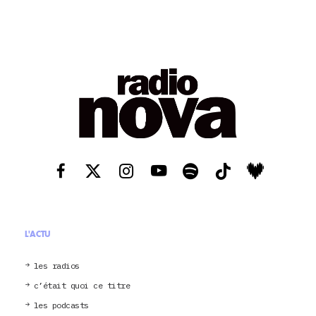
L'ACTU
les radios
c’était quoi ce titre
les podcasts