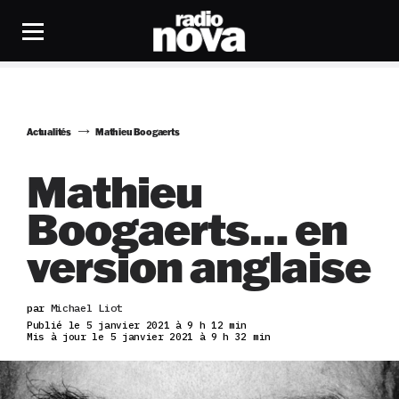
Actualités
Mathieu Boogaerts
Mathieu
Boogaerts… en
version anglaise
par
Michael Liot
Publié le 5 janvier 2021 à 9 h 12 min
Mis à jour le 5 janvier 2021 à 9 h 32 min