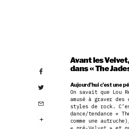
Avant les Velvet
dans « The Jades
Aujourd’hui c’est une pé
On savait que Lou R
amusé à graver des 
styles de rock. C’e
dance/tendance « Th
comme une autruche)
« pré-
Velvet
» et q