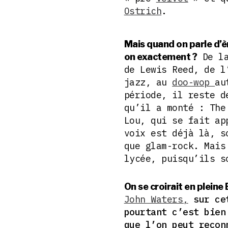
Ostrich
.
Mais quand on parle d’è
De la
on exactement ?
de Lewis Reed, de l
jazz, au
doo-wop
au
période, il reste d
qu’il a monté : The
Lou, qui se fait ap
voix est déjà là, s
que glam-rock. Mais
lycée, puisqu’ils s
On se croirait en pleine
John Waters,
sur cet
pourtant c’est bien
que l’on peut reco