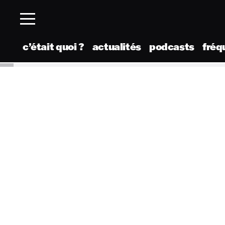
c’était quoi ?
actualités
podcasts
fréq