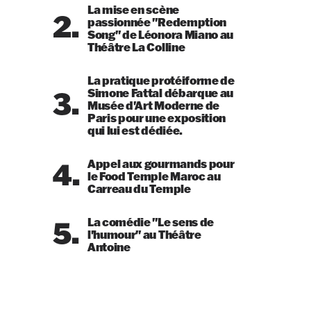
La mise en scène
2.
passionnée "Redemption
Song" de Léonora Miano au
Théâtre La Colline
La pratique protéiforme de
3.
Simone Fattal débarque au
Musée d'Art Moderne de
Paris pour une exposition
qui lui est dédiée.
4.
Appel aux gourmands pour
le Food Temple Maroc au
Carreau du Temple
5.
La comédie "Le sens de
l'humour" au Théâtre
Antoine