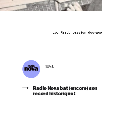
Lou Reed, version doo-wop
nova
Radio Nova bat (encore) son
record historique !