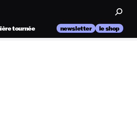
nière tournée
newsletter
le shop