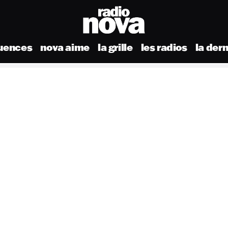
uences
nova aime
la grille
les radios
la der