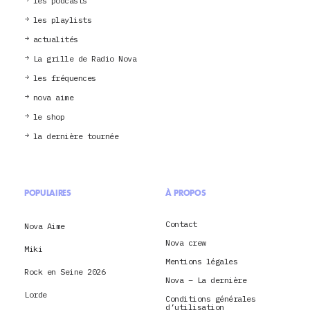
les podcasts
les playlists
actualités
La grille de Radio Nova
les fréquences
nova aime
le shop
la dernière tournée
POPULAIRES
À PROPOS
Contact
Nova Aime
Nova crew
Miki
Mentions légales
Rock en Seine 2026
Nova – La dernière
Lorde
Conditions générales
d’utilisation