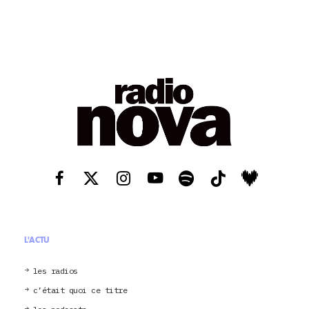
L'ACTU
les radios
c’était quoi ce titre