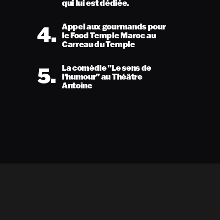
qui lui est dédiée.
4.
Appel aux gourmands pour
le Food Temple Maroc au
Carreau du Temple
5.
La comédie "Le sens de
l'humour" au Théâtre
Antoine