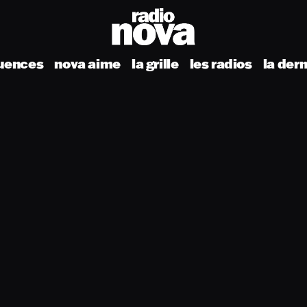
uences
nova aime
la grille
les radios
la der