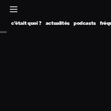
c’était quoi ?
actualités
podcasts
fréq