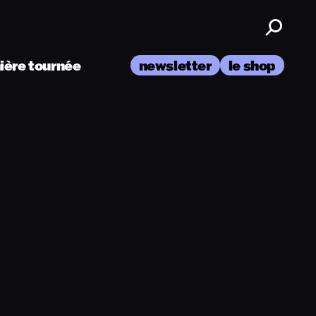
nière tournée
newsletter
le shop