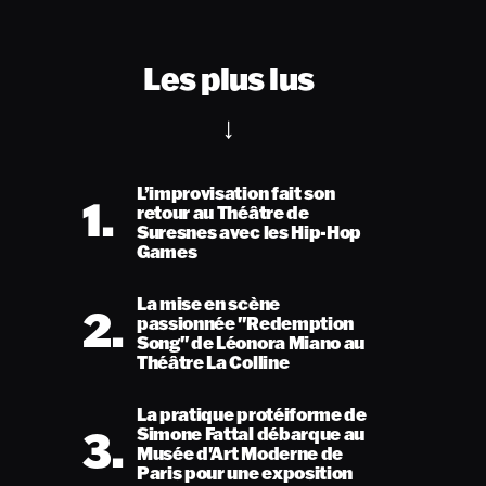
Les plus lus
L’improvisation fait son
1.
retour au Théâtre de
Suresnes avec les Hip-Hop
Games
La mise en scène
2.
passionnée "Redemption
Song" de Léonora Miano au
Théâtre La Colline
La pratique protéiforme de
3.
Simone Fattal débarque au
Musée d'Art Moderne de
Paris pour une exposition