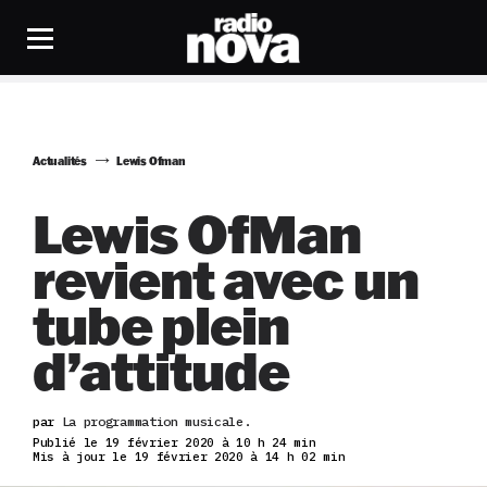
Actualités
Lewis Ofman
Lewis OfMan
revient avec un
tube plein
d’attitude
par
La programmation musicale.
Publié le 19 février 2020 à 10 h 24 min
Mis à jour le 19 février 2020 à 14 h 02 min