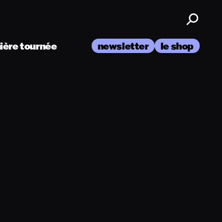
nière tournée
newsletter
le shop