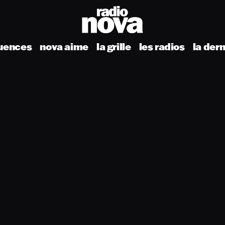
uences
nova aime
la grille
les radios
la der