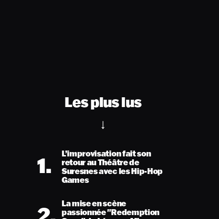
Les plus lus
L’improvisation fait son
1.
retour au Théâtre de
Suresnes avec les Hip-Hop
Games
La mise en scène
2.
passionnée "Redemption