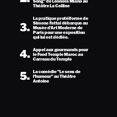
Song" de Léonora Miano au
Théâtre La Colline
La pratique protéiforme de
3.
Simone Fattal débarque au
Musée d'Art Moderne de
Paris pour une exposition
qui lui est dédiée.
4.
Appel aux gourmands pour
le Food Temple Maroc au
Carreau du Temple
5.
La comédie "Le sens de
l'humour" au Théâtre
Antoine