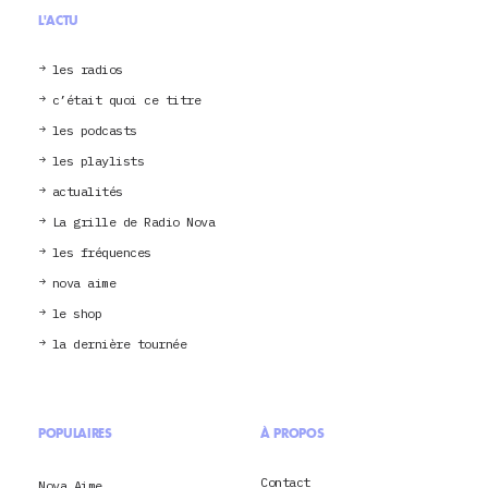
L'ACTU
les radios
c’était quoi ce titre
les podcasts
les playlists
actualités
La grille de Radio Nova
les fréquences
nova aime
le shop
la dernière tournée
POPULAIRES
À PROPOS
Contact
Nova Aime