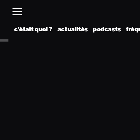
c’était quoi ?
actualités
podcasts
fréq