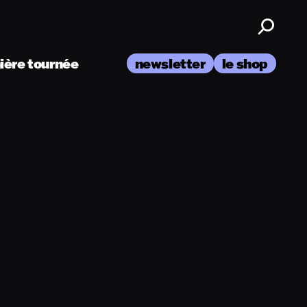
nière tournée
newsletter
le shop