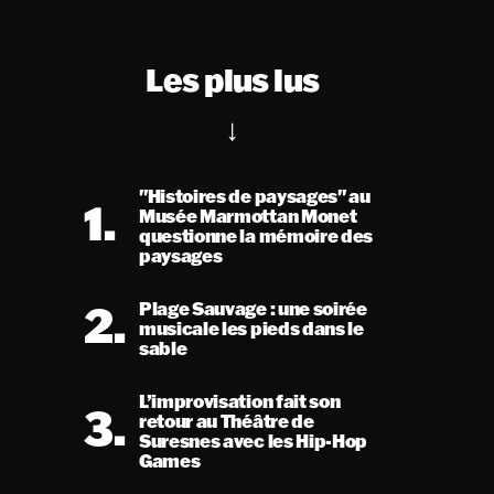
Les plus lus
"Histoires de paysages" au
1.
Musée Marmottan Monet
questionne la mémoire des
paysages
2.
Plage Sauvage : une soirée
musicale les pieds dans le
sable
L’improvisation fait son
3.
retour au Théâtre de
Suresnes avec les Hip-Hop
Games