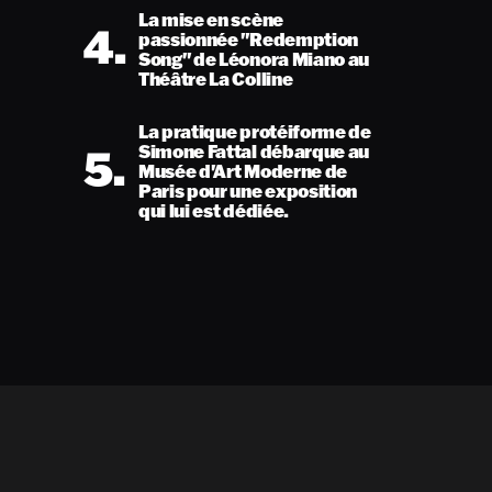
La mise en scène
4.
passionnée "Redemption
Song" de Léonora Miano au
Théâtre La Colline
La pratique protéiforme de
5.
Simone Fattal débarque au
Musée d'Art Moderne de
Paris pour une exposition
qui lui est dédiée.