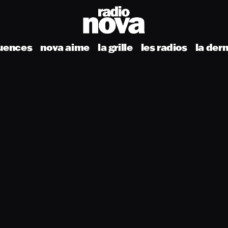
uences
nova aime
la grille
les radios
la der