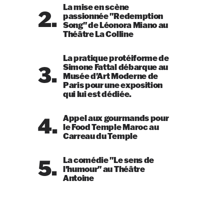
La mise en scène
2.
passionnée "Redemption
Song" de Léonora Miano au
Théâtre La Colline
La pratique protéiforme de
3.
Simone Fattal débarque au
Musée d'Art Moderne de
Paris pour une exposition
qui lui est dédiée.
4.
Appel aux gourmands pour
le Food Temple Maroc au
Carreau du Temple
5.
La comédie "Le sens de
l'humour" au Théâtre
Antoine