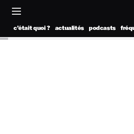
c’était quoi ?
actualités
podcasts
fréq