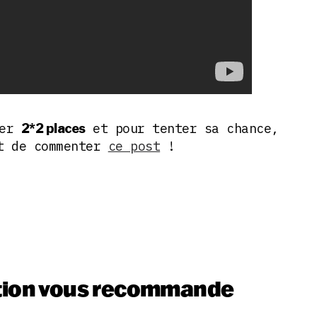
ner
et pour tenter sa chance,
2*2 places
nt de commenter
ce post
!
tion vous recommande