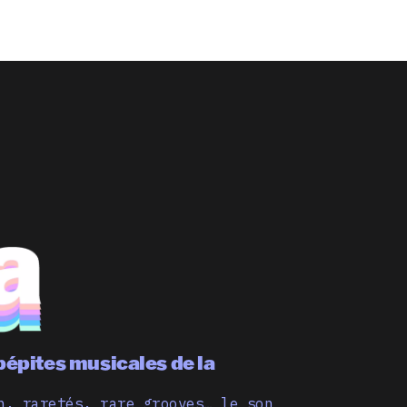
pépites musicales de la
n, raretés, rare grooves… le son