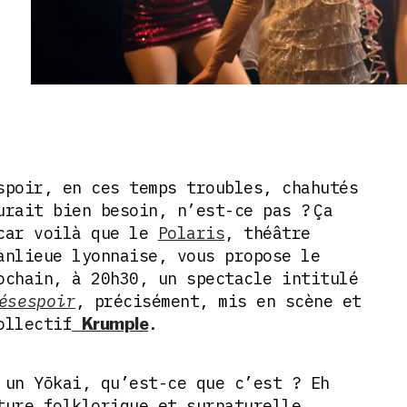
spoir, en ces temps troubles, chahutés
urait bien besoin, n’est-ce pas ?
Ça
 car voilà que le
Polaris
, théâtre
nlieue lyonnaise, vous propose le
ochain, à 20h30, un spectacle intitulé
ésespoir
, précisément, mis en scène et
ollectif
.
Krumple
 un Yōkai, qu’est-ce que c’est ? Eh
ture folklorique et surnaturelle