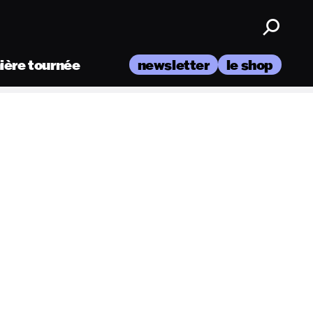
nière tournée
newsletter
le shop