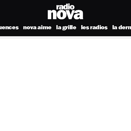
uences
nova aime
la grille
les radios
la der