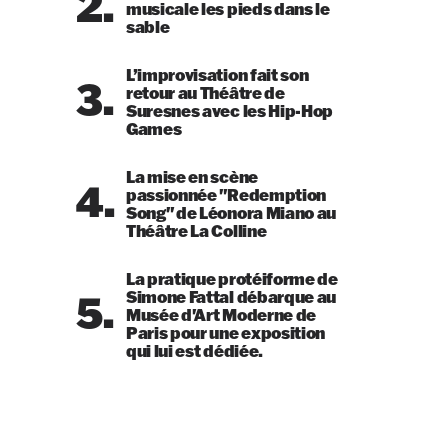
2.
musicale les pieds dans le
sable
L’improvisation fait son
3.
retour au Théâtre de
Suresnes avec les Hip-Hop
Games
La mise en scène
4.
passionnée "Redemption
Song" de Léonora Miano au
Théâtre La Colline
La pratique protéiforme de
5.
Simone Fattal débarque au
Musée d'Art Moderne de
Paris pour une exposition
qui lui est dédiée.