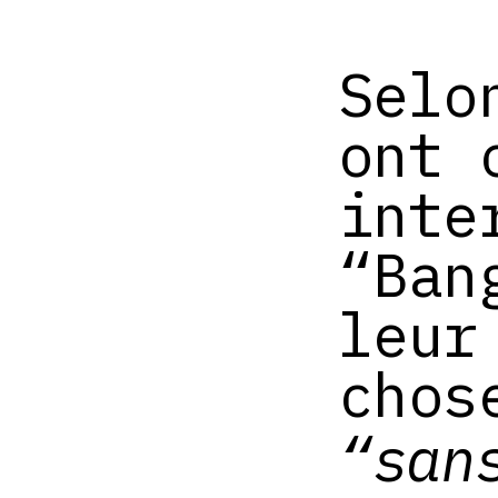
Selo
ont 
inte
“Ban
leur
chos
“san