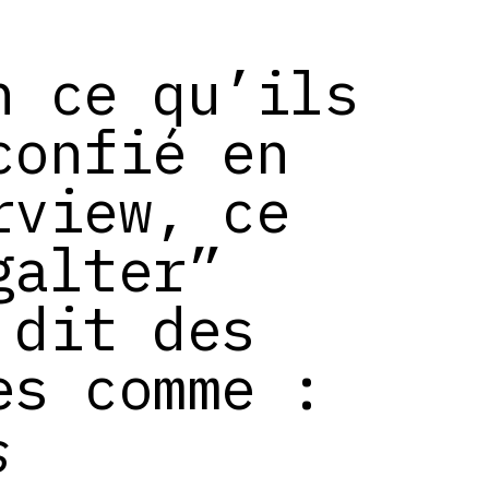
n ce qu’ils
confié en
rview, ce
galter”
 dit des
es comme :
s