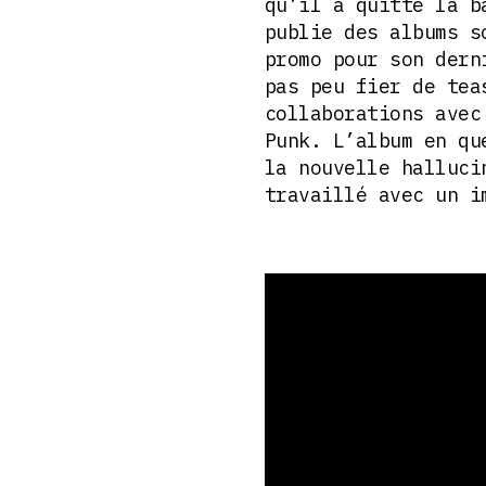
qu’il a quitté la b
publie des albums s
promo pour son der
pas peu fier de tea
collaborations avec
Punk. L’album en qu
la nouvelle halluci
travaillé avec un i