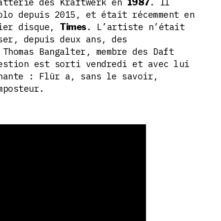
atterie des Kraftwerk en
. Il
1987
olo depuis 2015, et était récemment en
nier disque,
. L’artiste n’était
Times
ser, depuis deux ans, des
 Thomas Bangalter, membre des Daft
estion est sorti vendredi et avec lui
nante : Flür a, sans le savoir,
mposteur.