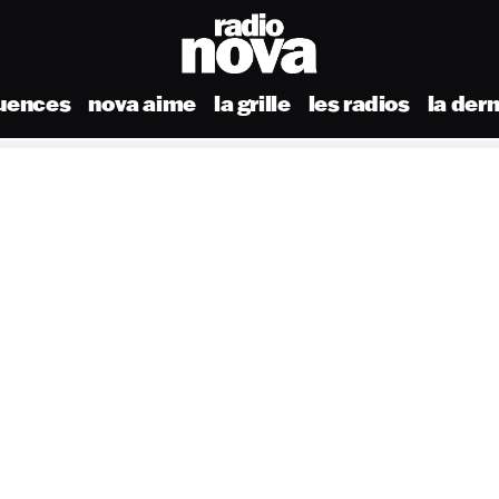
uences
nova aime
la grille
les radios
la der