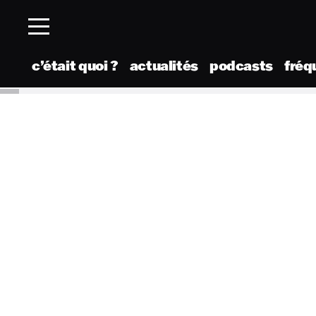
c’était quoi ?
actualités
podcasts
fréq