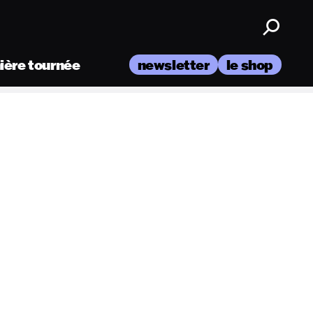
nière tournée
newsletter
le shop