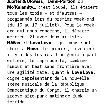
,
ou
Jupiter & Okwess
Demi-Portion
… c’est loupé, ils étaient
Mo’Kalamity
tous les trois – et d’autres –
programmés lors du premier week-end
(du 15 au 17 juillet). Pour le week-
end qui nous concerne, il démarre
mercredi 21 avec deux artistes –
et
– qui nous sont
R.Wan
Lova Lova
chers à
. Le premier, inventeur
Nova
il y a des lustres d’un genre à part
entière, le rap-musette, combine
humour et beat sans frontière avec
une agilité rare. Quant à
,
Lova Lova
digne représentant de la nouvelle
scène musicale de la République
Démocratique du Congo, il charrie un
groove afro-punk matiné
de funk
torride.