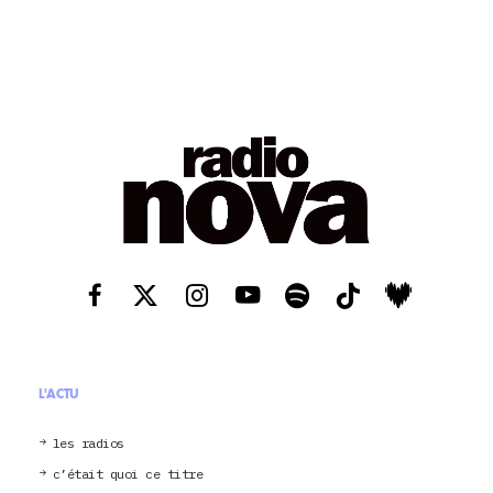
L'ACTU
les radios
c’était quoi ce titre