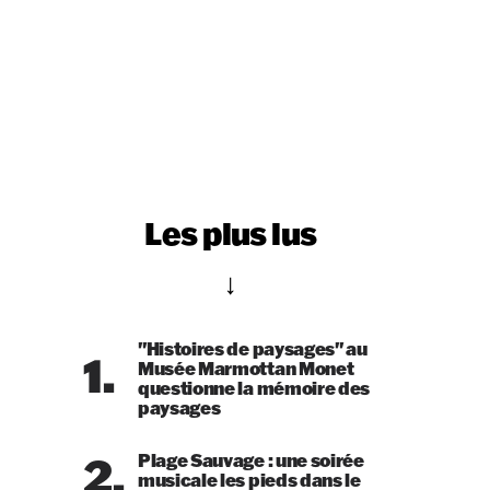
Les plus lus
"Histoires de paysages" au
1.
Musée Marmottan Monet
questionne la mémoire des
paysages
2.
Plage Sauvage : une soirée
musicale les pieds dans le