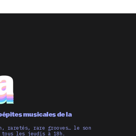
pépites musicales de la
n, raretés, rare grooves… le son
 tous les jeudis à 18h.