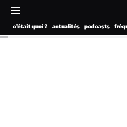
c’était quoi ?
actualités
podcasts
fréq