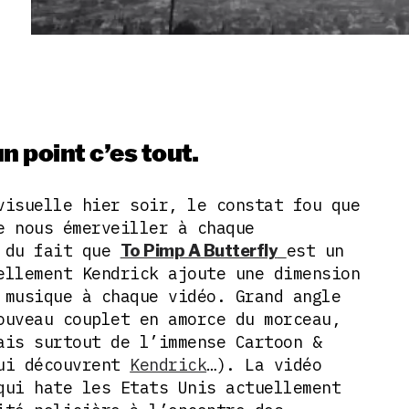
n point c’es tout.
visuelle hier soir, le constat fou que
 nous émerveiller à chaque
à du fait que
est un
To Pimp A Butterfly
ellement Kendrick ajoute une dimension
 musique à chaque vidéo. Grand angle
ouveau couplet en amorce du morceau,
ais surtout de l’immense Cartoon &
qui découvrent
Kendrick
…). La vidéo
qui hate les Etats Unis actuellement