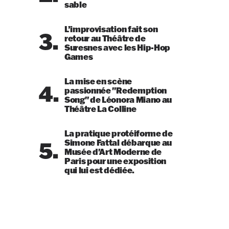
sable
L’improvisation fait son
3.
retour au Théâtre de
Suresnes avec les Hip-Hop
Games
La mise en scène
4.
passionnée "Redemption
Song" de Léonora Miano au
Théâtre La Colline
La pratique protéiforme de
5.
Simone Fattal débarque au
Musée d'Art Moderne de
Paris pour une exposition
qui lui est dédiée.