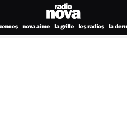
uences
nova aime
la grille
les radios
la der