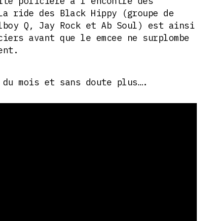
ité policière à l’encontre des
La ride des Black Hippy (groupe de
lboy Q, Jay Rock et Ab Soul) est ainsi
ciers avant que le emcee ne surplombe
ent.
 du mois et sans doute plus….