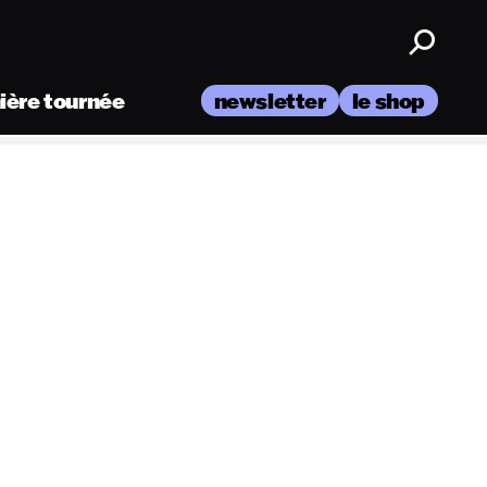
nière tournée
newsletter
le shop