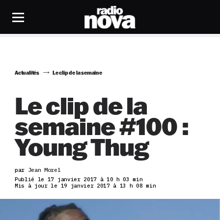
Actualités
Le clip de la semaine
Le clip de la
semaine #100 :
Young Thug
par
Jean Morel
Publié le 17 janvier 2017 à 10 h 03 min
Mis à jour le 19 janvier 2017 à 13 h 08 min