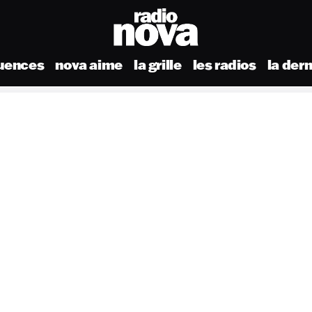
uences
nova aime
la grille
les radios
la der