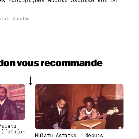
des
Ethiopiques Mulatu Astatke Vol 04
ulatu Astatke
tion vous recommande
Mulatu
 l’éthio-
Mulatu Astatke : depuis