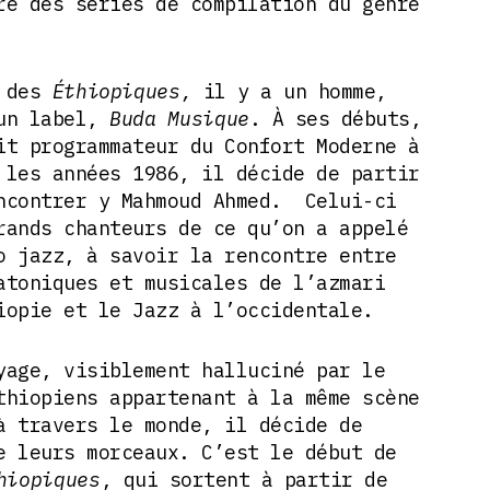
re des séries de compilation du genre
t des
Éthiopiques,
il y a un homme,
 un label,
Buda Musique
. À ses débuts,
it programmateur du Confort Moderne à
 les années 1986, il décide de partir
ncontrer y Mahmoud Ahmed. Celui-ci
rands chanteurs de ce qu’on a appelé
o jazz, à savoir la rencontre entre
atoniques et musicales de l’azmari
iopie et le Jazz à l’occidentale.
yage, visiblement halluciné par le
thiopiens appartenant à la même scène
à travers le monde, il décide de
e leurs morceaux. C’est le début de
hiopiques
, qui sortent à partir de