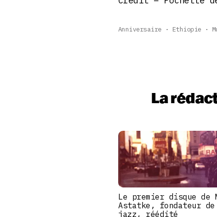
Credit – Pochette 
Anniversaire
Ethiopie
M
La rédac
Le premier disque de 
Astatke, fondateur de
jazz, réédité