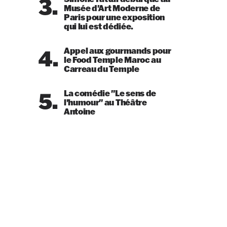
3.
Musée d'Art Moderne de
Paris pour une exposition
qui lui est dédiée.
4.
Appel aux gourmands pour
le Food Temple Maroc au
Carreau du Temple
5.
La comédie "Le sens de
l'humour" au Théâtre
Antoine