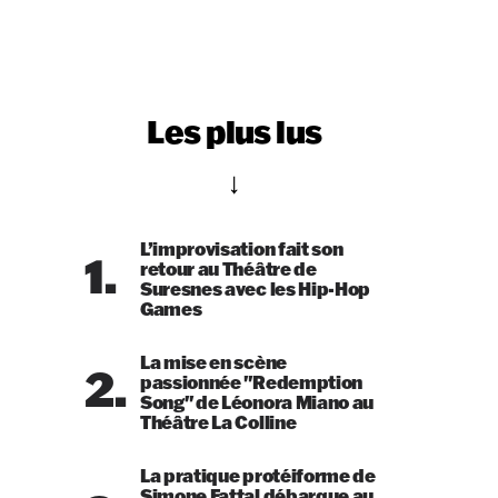
Les plus lus
L’improvisation fait son
1.
retour au Théâtre de
Suresnes avec les Hip-Hop
Games
La mise en scène
2.
passionnée "Redemption
Song" de Léonora Miano au
Théâtre La Colline
La pratique protéiforme de
Simone Fattal débarque au