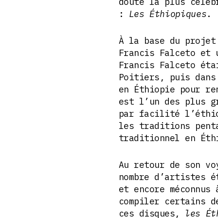
doute la plus célèb
:
Les Éthiopiques
.
À la base du proje
Francis Falceto et
Francis Falceto éta
Poitiers, puis dans
en Éthiopie pour re
est l’un des plus g
par facilité l’éthi
les traditions pent
traditionnel en Éth
Au retour de son vo
nombre d’artistes é
et encore méconnus 
compiler certains d
ces disques,
les
Ét