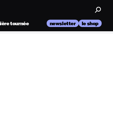
nière tournée
newsletter
le shop