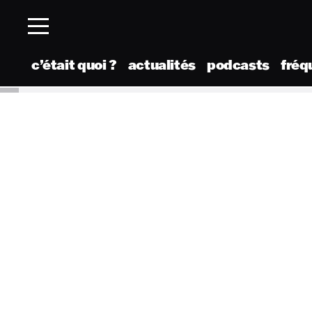
c’était quoi ?
actualités
podcasts
fréq