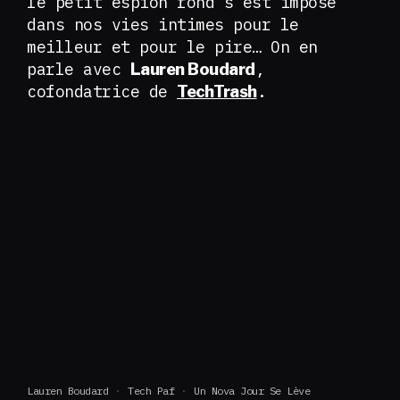
le petit espion rond s’est imposé
dans nos vies intimes pour le
meilleur et pour le pire… On en
parle avec
,
Lauren Boudard
cofondatrice de
.
TechTrash
Lauren Boudard
Tech Paf
Un Nova Jour Se Lève