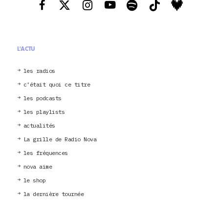
L'ACTU
les radios
c’était quoi ce titre
les podcasts
les playlists
actualités
La grille de Radio Nova
les fréquences
nova aime
le shop
la dernière tournée