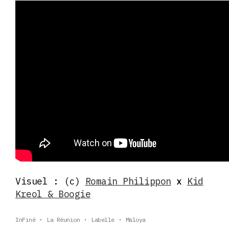
Visuel : (c)
Romain Philippon
x
Kid
Kreol & Boogie
InFiné
La Réunion
Labelle
Maloya