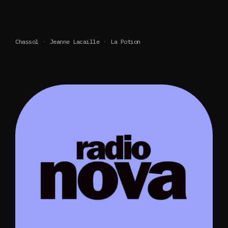
Chassol
Jeanne Lacaille
La Potion