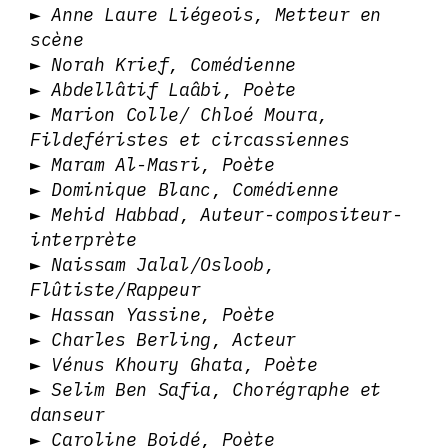
► Anne Laure Liégeois, Metteur en
scène
► Norah Krief, Comédienne
► Abdellâtif Laâbi, Poète
► Marion Colle/ Chloé Moura,
Fildeféristes et circassiennes
► Maram Al-Masri, Poète
► Dominique Blanc, Comédienne
► Mehid Habbad, Auteur-compositeur-
interpr
ète
► Naissam Jalal/Osloob,
Flûtiste/Rappeur
► Hassan Yassine, Poète
► Charles Berling, Acteur
► Vénus Khoury Ghata, Poète
► Selim Ben Safia, Chorégraphe et
danseur
► Caroline Boidé, Poète