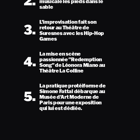
2.
musicale les pieds dans le
sable
L’improvisation fait son
3.
retour au Théâtre de
Suresnes avec les Hip-Hop
Games
La mise en scène
4.
passionnée "Redemption
Song" de Léonora Miano au
Théâtre La Colline
La pratique protéiforme de
5.
Simone Fattal débarque au
Musée d'Art Moderne de
Paris pour une exposition
qui lui est dédiée.