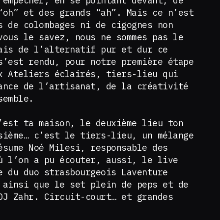
’empêcher, en se pointant devant, de
“oh” et des grands “ah”. Mais ce n’est
s de colombages ni de cigognes non
vous le savez, nous ne sommes pas le
ais de l’alternatif pur et dur ce
s’est rendu, pour notre première étape
x Ateliers éclairés, tiers-lieu qui
ance de l’artisanat, de la créativité
semble.
’est ta maison, le deuxième lieu ton
sième… c’est le tiers-lieu, un mélange
ésume Noé Milesi, responsable des
ù l’on a pu écouter, aussi, le live
e du duo strasbourgeois Laventure
 ainsi que le set plein de peps et de
DJ Zahr. Circuit-court… et grandes