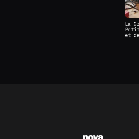
La G
Peti
et d