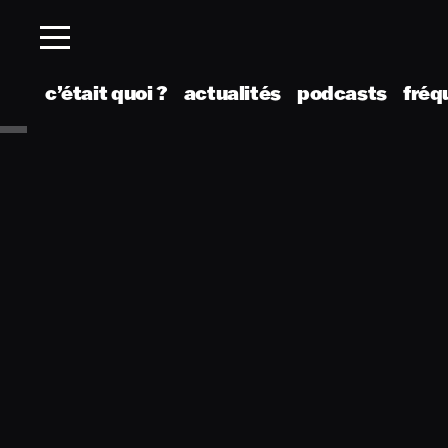
c’était quoi ?
actualités
podcasts
fréq