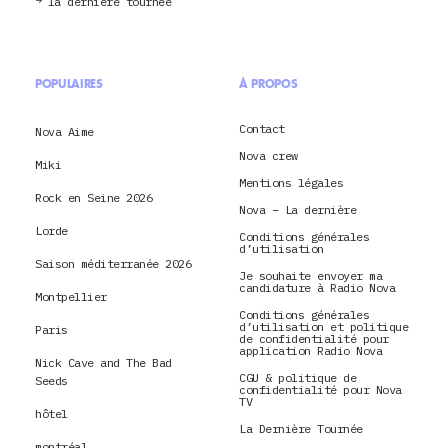
la dernière tournée
POPULAIRES
À PROPOS
Contact
Nova Aime
Nova crew
Miki
Mentions légales
Rock en Seine 2026
Nova – La dernière
Lorde
Conditions générales
d’utilisation
Saison méditerranée 2026
Je souhaite envoyer ma
candidature à Radio Nova
Montpellier
Conditions générales
d’utilisation et politique
Paris
de confidentialité pour
application Radio Nova
Nick Cave and The Bad
CGU & politique de
Seeds
confidentialité pour Nova
TV
hôtel
La Dernière Tournée
montréal