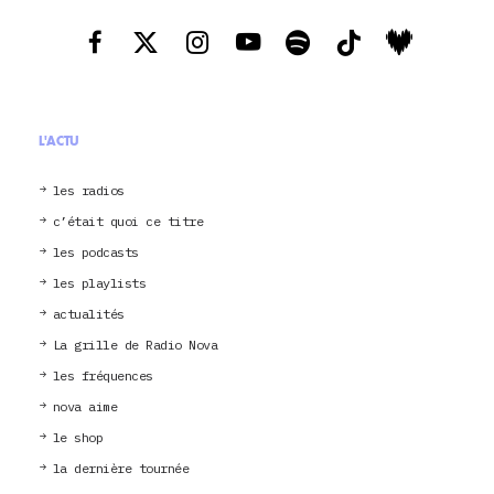
L'ACTU
les radios
c’était quoi ce titre
les podcasts
les playlists
actualités
La grille de Radio Nova
les fréquences
nova aime
le shop
la dernière tournée