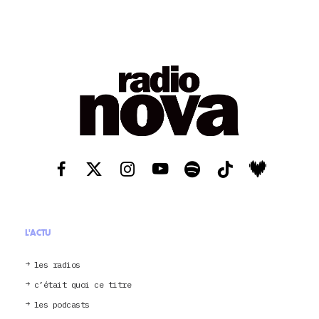
L'ACTU
les radios
c’était quoi ce titre
les podcasts