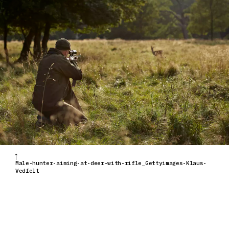
Male-hunter-aiming-at-deer-with-rifle_Gettyimages-Klaus-
Vedfelt