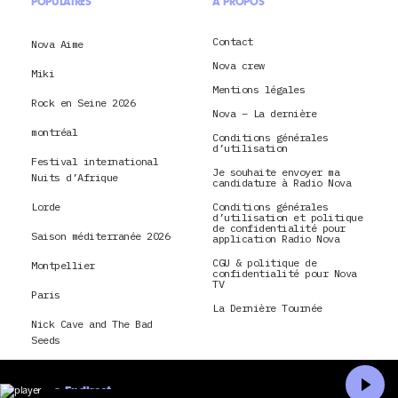
POPULAIRES
À PROPOS
Contact
Nova Aime
Nova crew
Miki
Mentions légales
Rock en Seine 2026
Nova – La dernière
montréal
Conditions générales
d’utilisation
Festival international
Je souhaite envoyer ma
Nuits d’Afrique
candidature à Radio Nova
Lorde
Conditions générales
d’utilisation et politique
de confidentialité pour
Saison méditerranée 2026
application Radio Nova
CGU & politique de
Montpellier
confidentialité pour Nova
TV
Paris
La Dernière Tournée
Nick Cave and The Bad
Seeds
En direct