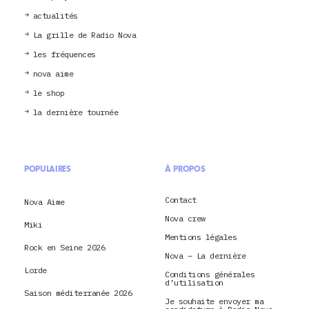
actualités
La grille de Radio Nova
les fréquences
nova aime
le shop
la dernière tournée
POPULAIRES
À PROPOS
Contact
Nova Aime
Nova crew
Miki
Mentions légales
Rock en Seine 2026
Nova – La dernière
Lorde
Conditions générales
d’utilisation
Saison méditerranée 2026
Je souhaite envoyer ma