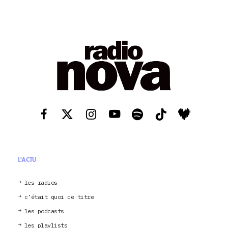
L'ACTU
les radios
c’était quoi ce titre
les podcasts
les playlists