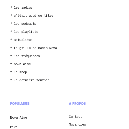
les radios
c’était quoi ce titre
les podcasts
les playlists
actualités
La grille de Radio Nova
les fréquences
nova aime
le shop
la dernière tournée
POPULAIRES
À PROPOS
Contact
Nova Aime
Nova crew
Miki