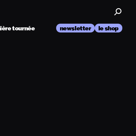
nière tournée
newsletter
le shop