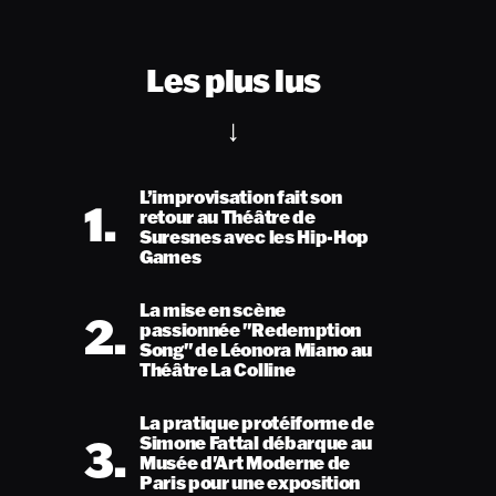
Les plus lus
L’improvisation fait son
1.
retour au Théâtre de
Suresnes avec les Hip-Hop
Games
La mise en scène
2.
passionnée "Redemption
Song" de Léonora Miano au
Théâtre La Colline
La pratique protéiforme de
3.
Simone Fattal débarque au
Musée d'Art Moderne de
Paris pour une exposition