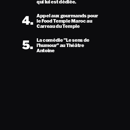
qui lui est dédiée.
4.
Appel aux gourmands pour
le Food Temple Maroc au
Carreau du Temple
5.
La comédie "Le sens de
l'humour" au Théâtre
Antoine