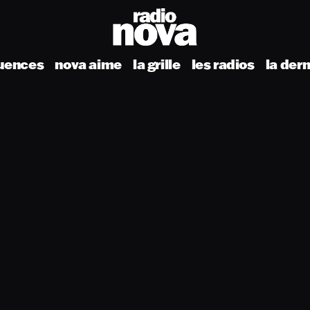
uences
nova aime
la grille
les radios
la der