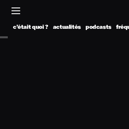
c’était quoi ?
actualités
podcasts
fréq