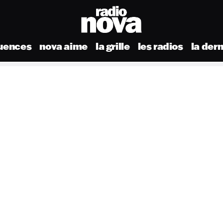
uences
nova aime
la grille
les radios
la der