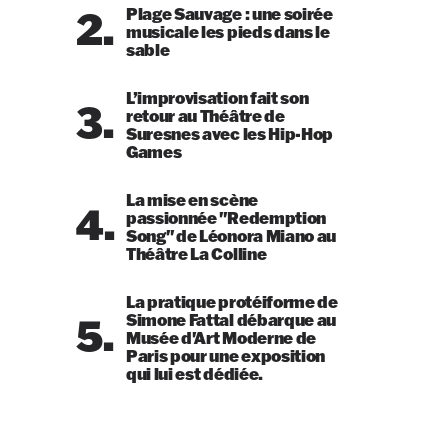
2.
Plage Sauvage : une soirée
musicale les pieds dans le
sable
L’improvisation fait son
3.
retour au Théâtre de
Suresnes avec les Hip-Hop
Games
La mise en scène
4.
passionnée "Redemption
Song" de Léonora Miano au
Théâtre La Colline
La pratique protéiforme de
5.
Simone Fattal débarque au
Musée d'Art Moderne de
Paris pour une exposition
qui lui est dédiée.