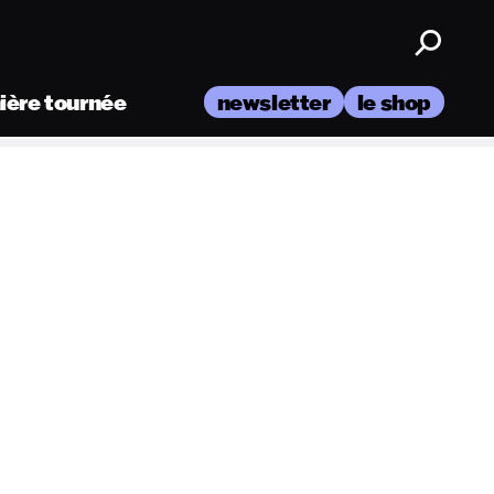
nière tournée
newsletter
le shop