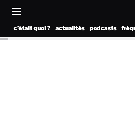
c’était quoi ?
actualités
podcasts
fréq