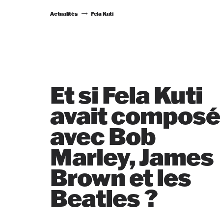
Actualités
Fela Kuti
Et si Fela Kuti
avait compos
avec Bob
Marley, James
Brown et les
Beatles ?