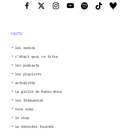
L'ACTU
les radios
c’était quoi ce titre
les podcasts
les playlists
actualités
La grille de Radio Nova
les fréquences
nova aime
le shop
la dernière tournée